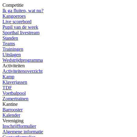
Competitie
Ik ga fluiten, wat nu?
Kangoeroes
Live scorebord
Pupil van de week
Sporthal livestream
Standen
Teams
Trainingen
Uitslagen
Wedstrijdprogramma
Activiteiten
Activiteitenoverzicht
Kamp
Klaverjassen
TDF
Voetbalpool
Zomertrainen
Kantine
Barrooster
Kalender
Vereniging
Inschrijfformulier
Algemene informatie