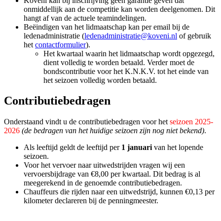
Koveni kan bij inschrijving geen garantie geven dat
onmiddellijk aan de competitie kan worden deelgenomen. Dit
hangt af van de actuele teamindelingen.
Beëindigen van het lidmaatschap kan per email bij de
ledenadministratie (
ledenadministratie@koveni.nl
of gebruik
het
contactformulier
).
Het kwartaal waarin het lidmaatschap wordt opgezegd,
dient volledig te worden betaald. Verder moet de
bondscontributie voor het K.N.K.V. tot het einde van
het seizoen volledig worden betaald.
Contributiebedragen
Onderstaand vindt u de contributiebedragen voor het
seizoen 2025-
2026
(de bedragen van het huidige seizoen zijn nog niet bekend)
.
Als leeftijd geldt de leeftijd per
1 januari
van het lopende
seizoen.
Voor het vervoer naar uitwedstrijden vragen wij een
vervoersbijdrage van €8,00 per kwartaal. Dit bedrag is al
meegerekend in de genoemde contributiebedragen.
Chauffeurs die rijden naar een uitwedstrijd, kunnen €0,13 per
kilometer declareren bij de penningmeester.