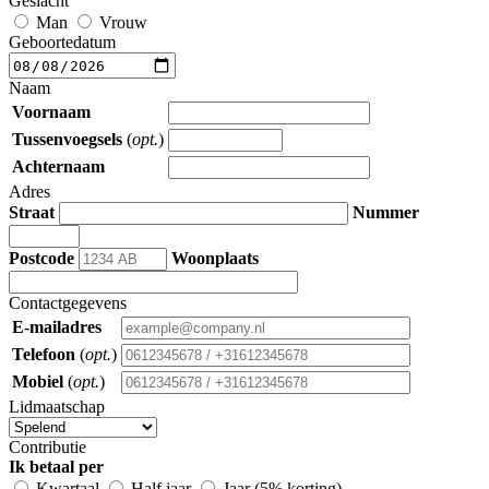
Geslacht
Man
Vrouw
Geboortedatum
Naam
Voornaam
Tussenvoegsels
(
opt.
)
Achternaam
Adres
Straat
Nummer
Postcode
Woonplaats
Contactgegevens
E-mailadres
Telefoon
(
opt.
)
Mobiel
(
opt.
)
Lidmaatschap
Contributie
Ik betaal per
Kwartaal
Half jaar
Jaar (5% korting)