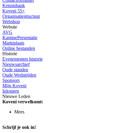
Contactformulier
Kennisbank
Koveni 55+
Organisatiestructuur
Webshop
Website
AVG
KantinePresentatie
Marktplaats
Online bestanden
Historie
Evenementen historie
Nieuwsarchief
Oude standen
Oude Wedstrijden
Sponsors
Mijn Koveni
Inloggen
Nieuwe Leden
Koveni verwelkomt:
Mees
Schrijf je ook in!