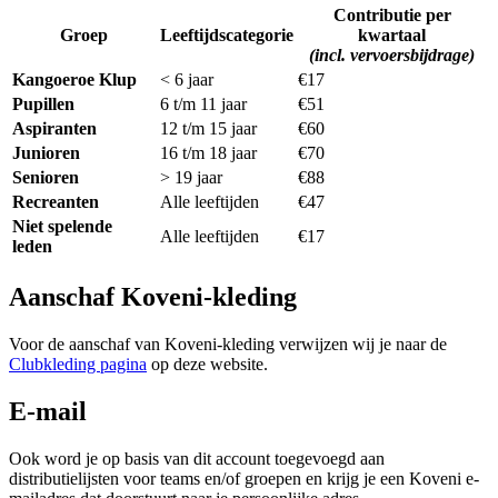
Contributie per
Groep
Leeftijdscategorie
kwartaal
(incl. vervoersbijdrage)
Kangoeroe Klup
< 6 jaar
€17
Pupillen
6 t/m 11 jaar
€51
Aspiranten
12 t/m 15 jaar
€60
Junioren
16 t/m 18 jaar
€70
Senioren
> 19 jaar
€88
Recreanten
Alle leeftijden
€47
Niet spelende
Alle leeftijden
€17
leden
Aanschaf Koveni-kleding
Voor de aanschaf van Koveni-kleding verwijzen wij je naar de
Clubkleding pagina
op deze website.
E-mail
Ook word je op basis van dit account toegevoegd aan
distributielijsten voor teams en/of groepen en krijg je een Koveni e-