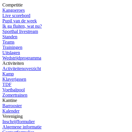
Competitie
Kangoeroes
Live scorebord
Pupil van de week
Ik ga fluiten, wat nu?
Sporthal livestream
Standen
Teams
Trainingen
Uitslagen
Wedstrijdprogramma
Activiteiten
Activiteitenoverzicht
Kamp
Klaverjassen
TDF
Voetbalpool
Zomertrainen
Kantine
Barrooster
Kalender
Vereniging
Inschrijfformulier
Algemene informatie