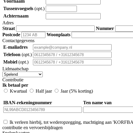
Voornaam
Tussenvoegsels
(
opt.
)
Achternaam
Adres
Straat
Nummer
Postcode
Woonplaats
Contactgegevens
E-mailadres
Telefoon
(
opt.
)
Mobiel
(
opt.
)
Lidmaatschap
Contributie
Ik betaal per
Kwartaal
Half jaar
Jaar (5% korting)
IBAN-rekeningnummer
Ten name van
Ik verleen hierbij, tot wederopzegging, machtiging aan 'K
contributie en vervoersbijdragen
Spelerskaarten