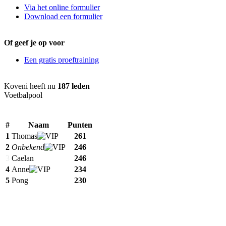
Via het online formulier
Download een formulier
Of geef je op voor
Een gratis proeftraining
Koveni heeft nu
187 leden
Voetbalpool
#
Naam
Punten
1
Thomas
261
2
Onbekend
246
3
Caelan
246
4
Anne
234
5
Pong
230