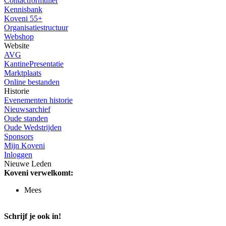
Contactformulier
Kennisbank
Koveni 55+
Organisatiestructuur
Webshop
Website
AVG
KantinePresentatie
Marktplaats
Online bestanden
Historie
Evenementen historie
Nieuwsarchief
Oude standen
Oude Wedstrijden
Sponsors
Mijn Koveni
Inloggen
Nieuwe Leden
Koveni verwelkomt:
Mees
Schrijf je ook in!