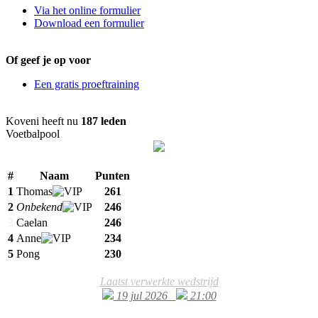
Via het online formulier
Download een formulier
Of geef je op voor
Een gratis proeftraining
Koveni heeft nu
187 leden
Voetbalpool
#
Naam
Punten
1
Thomas
261
2
Onbekend
246
3
Caelan
246
4
Anne
234
5
Pong
230
Laatst verwerkte wedstrijd
19 jul 2026
21:00