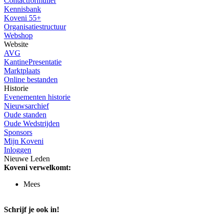
Contactformulier
Kennisbank
Koveni 55+
Organisatiestructuur
Webshop
Website
AVG
KantinePresentatie
Marktplaats
Online bestanden
Historie
Evenementen historie
Nieuwsarchief
Oude standen
Oude Wedstrijden
Sponsors
Mijn Koveni
Inloggen
Nieuwe Leden
Koveni verwelkomt:
Mees
Schrijf je ook in!