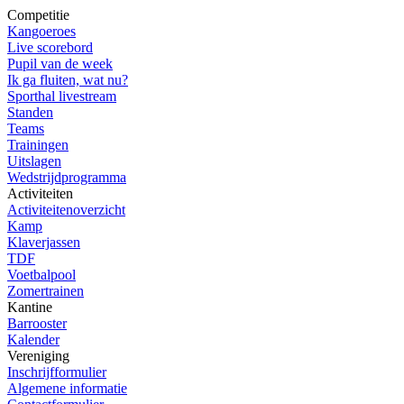
Competitie
Kangoeroes
Live scorebord
Pupil van de week
Ik ga fluiten, wat nu?
Sporthal livestream
Standen
Teams
Trainingen
Uitslagen
Wedstrijdprogramma
Activiteiten
Activiteitenoverzicht
Kamp
Klaverjassen
TDF
Voetbalpool
Zomertrainen
Kantine
Barrooster
Kalender
Vereniging
Inschrijfformulier
Algemene informatie