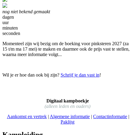
nog niet bekend gemaakt
dagen
uur
minuten
seconden
Momenteel zijn wij bezig om de boeking voor pinksteren 2027 (za
15 t/m ma 17 mei) te maken en daarmee ook de prijs vast te stellen,
waarna meer informatie volgt...
Wil je er hoe dan ook bij zijn?
Schrijf je dan vast in
!
Digitaal kampboekje
(alleen leden en ouders)
Aankomst en vertrek
|
Algemene informatie
|
Contactinformatie
|
Paklijst
Kampleiding