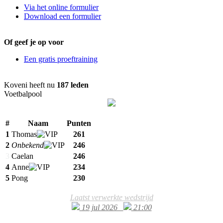
Via het online formulier
Download een formulier
Of geef je op voor
Een gratis proeftraining
Koveni heeft nu
187 leden
Voetbalpool
#
Naam
Punten
1
Thomas
261
2
Onbekend
246
3
Caelan
246
4
Anne
234
5
Pong
230
Laatst verwerkte wedstrijd
19 jul 2026
21:00