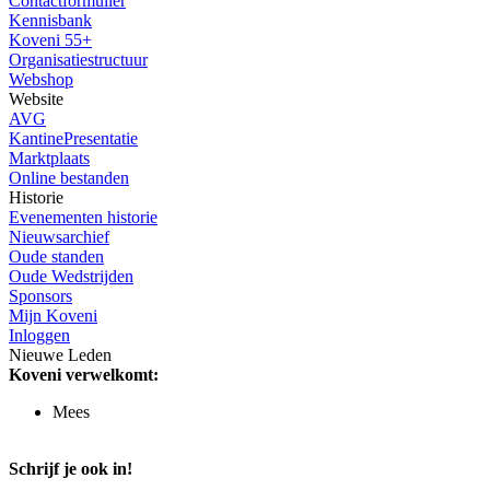
Contactformulier
Kennisbank
Koveni 55+
Organisatiestructuur
Webshop
Website
AVG
KantinePresentatie
Marktplaats
Online bestanden
Historie
Evenementen historie
Nieuwsarchief
Oude standen
Oude Wedstrijden
Sponsors
Mijn Koveni
Inloggen
Nieuwe Leden
Koveni verwelkomt:
Mees
Schrijf je ook in!