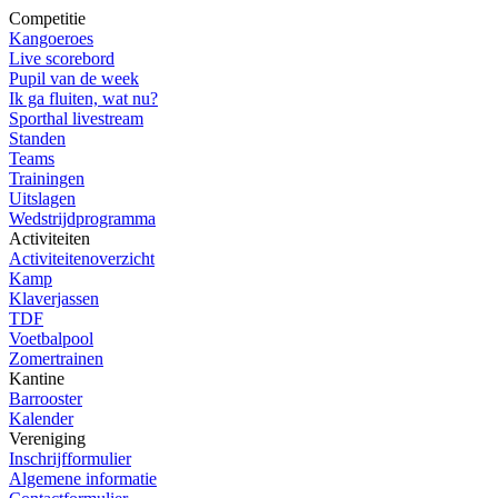
Competitie
Kangoeroes
Live scorebord
Pupil van de week
Ik ga fluiten, wat nu?
Sporthal livestream
Standen
Teams
Trainingen
Uitslagen
Wedstrijdprogramma
Activiteiten
Activiteitenoverzicht
Kamp
Klaverjassen
TDF
Voetbalpool
Zomertrainen
Kantine
Barrooster
Kalender
Vereniging
Inschrijfformulier
Algemene informatie