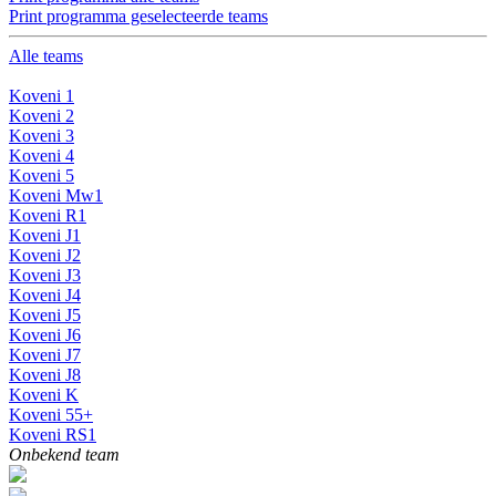
Print programma geselecteerde teams
Alle teams
Koveni 1
Koveni 2
Koveni 3
Koveni 4
Koveni 5
Koveni Mw1
Koveni R1
Koveni J1
Koveni J2
Koveni J3
Koveni J4
Koveni J5
Koveni J6
Koveni J7
Koveni J8
Koveni K
Koveni 55+
Koveni RS1
Onbekend team