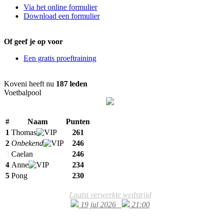
Via het online formulier
Download een formulier
Of geef je op voor
Een gratis proeftraining
Koveni heeft nu
187 leden
Voetbalpool
#
Naam
Punten
1
Thomas
261
2
Onbekend
246
3
Caelan
246
4
Anne
234
5
Pong
230
Laatst verwerkte wedstrijd
19 jul 2026
21:00