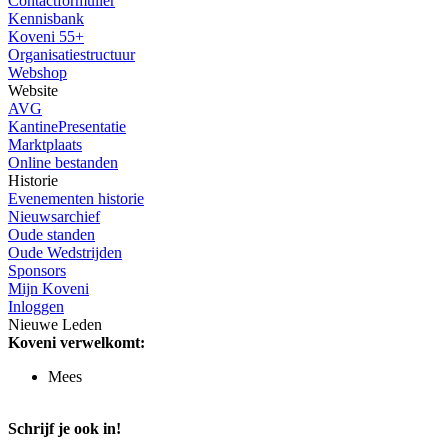
Contactformulier
Kennisbank
Koveni 55+
Organisatiestructuur
Webshop
Website
AVG
KantinePresentatie
Marktplaats
Online bestanden
Historie
Evenementen historie
Nieuwsarchief
Oude standen
Oude Wedstrijden
Sponsors
Mijn Koveni
Inloggen
Nieuwe Leden
Koveni verwelkomt:
Mees
Schrijf je ook in!