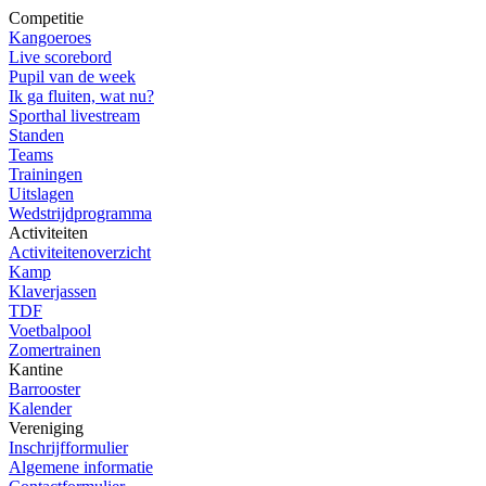
Competitie
Kangoeroes
Live scorebord
Pupil van de week
Ik ga fluiten, wat nu?
Sporthal livestream
Standen
Teams
Trainingen
Uitslagen
Wedstrijdprogramma
Activiteiten
Activiteitenoverzicht
Kamp
Klaverjassen
TDF
Voetbalpool
Zomertrainen
Kantine
Barrooster
Kalender
Vereniging
Inschrijfformulier
Algemene informatie