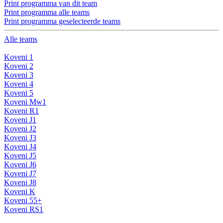
Print programma van dit team
Print programma alle teams
Print programma geselecteerde teams
Alle teams
Koveni 1
Koveni 2
Koveni 3
Koveni 4
Koveni 5
Koveni Mw1
Koveni R1
Koveni J1
Koveni J2
Koveni J3
Koveni J4
Koveni J5
Koveni J6
Koveni J7
Koveni J8
Koveni K
Koveni 55+
Koveni RS1