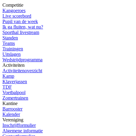
Competitie
Kangoeroes
Live scorebord
Pupil van de week
Ik ga fluiten, wat nu?
Sporthal livestream
Standen
Teams
Trainingen
Uitslagen
Wedstrijdprogramma
Activiteiten
Activiteitenoverzicht
Kamp
Klaverjassen
TDF
Voetbalpool
Zomertrainen
Kantine
Barrooster
Kalender
Vereniging
Inschrijfformulier
Algemene informatie