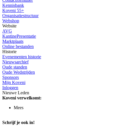
Contactformulier
Kennisbank
Koveni 55+
Organisatiestructuur
Webshop
Website
AVG
KantinePresentatie
Marktplaats
Online bestanden
Historie
Evenementen historie
Nieuwsarchief
Oude standen
Oude Wedstrijden
Sponsors
Mijn Koveni
Inloggen
Nieuwe Leden
Koveni verwelkomt:
Mees
Schrijf je ook in!