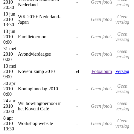
2010
-
Geen foto's
Nederland
verslag
20:30
19 jun
WK 2010: Nederland-
Geen
2010
-
Geen foto's
Japan
verslag
13:30
13 jun
Geen
2010
Familietoernooi
-
Geen foto's
verslag
0:00
31 mei
Geen
2010
Avondvierdaagse
-
Geen foto's
verslag
0:00
13 mei
2010
Koveni-kamp 2010
54
Fotoalbum
Verslag
9:00
30 apr
Geen
2010
Koninginnedag 2010
-
Geen foto's
verslag
0:00
24 apr
Wii bowlingtoernooi in
Geen
2010
-
Geen foto's
het Koveni Café
verslag
20:00
8 apr
Geen
2010
Workshop website
-
Geen foto's
verslag
19:30