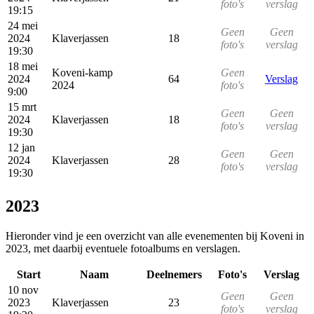
foto's
verslag
19:15
24 mei
Geen
Geen
2024
Klaverjassen
18
foto's
verslag
19:30
18 mei
Koveni-kamp
Geen
2024
64
Verslag
2024
foto's
9:00
15 mrt
Geen
Geen
2024
Klaverjassen
18
foto's
verslag
19:30
12 jan
Geen
Geen
2024
Klaverjassen
28
foto's
verslag
19:30
2023
Hieronder vind je een overzicht van alle evenementen bij Koveni in
2023, met daarbij eventuele fotoalbums en verslagen.
Start
Naam
Deelnemers
Foto's
Verslag
10 nov
Geen
Geen
2023
Klaverjassen
23
foto's
verslag