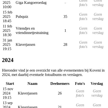
Geen
Geen
2025
Giga Kangoeroedag
-
foto's
verslag
10:00
15 feb
Geen
Geen
2025
Pubquiz
35
foto's
verslag
18:45
11 feb
Vriendjes en
Geen
Geen
2025
1
vriendinnetjestraining
foto's
verslag
18:30
31 jan
Geen
Geen
2025
Klaverjassen
28
foto's
verslag
19:15
2024
Hieronder vind je een overzicht van alle evenementen bij Koveni in
2024, met daarbij eventuele fotoalbums en verslagen.
Start
Naam
Deelnemers
Foto's
Verslag
15 nov
Geen
Geen
2024
Klaverjassen
26
foto's
verslag
19:15
13 sep
Geen
Geen
2024
Klaverjassen
21