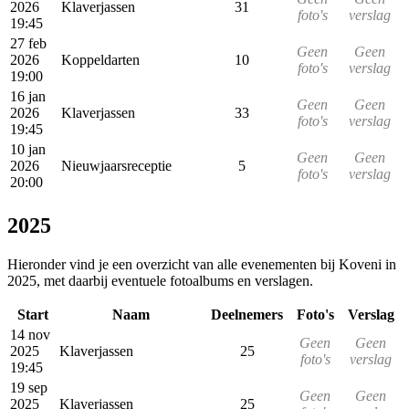
2026
Klaverjassen
31
foto's
verslag
19:45
27 feb
Geen
Geen
2026
Koppeldarten
10
foto's
verslag
19:00
16 jan
Geen
Geen
2026
Klaverjassen
33
foto's
verslag
19:45
10 jan
Geen
Geen
2026
Nieuwjaarsreceptie
5
foto's
verslag
20:00
2025
Hieronder vind je een overzicht van alle evenementen bij Koveni in
2025, met daarbij eventuele fotoalbums en verslagen.
Start
Naam
Deelnemers
Foto's
Verslag
14 nov
Geen
Geen
2025
Klaverjassen
25
foto's
verslag
19:45
19 sep
Geen
Geen
2025
Klaverjassen
25