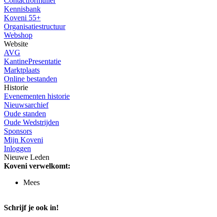
Contactformulier
Kennisbank
Koveni 55+
Organisatiestructuur
Webshop
Website
AVG
KantinePresentatie
Marktplaats
Online bestanden
Historie
Evenementen historie
Nieuwsarchief
Oude standen
Oude Wedstrijden
Sponsors
Mijn Koveni
Inloggen
Nieuwe Leden
Koveni verwelkomt:
Mees
Schrijf je ook in!