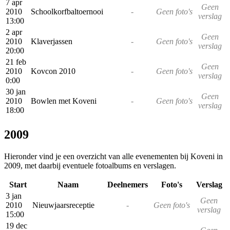
7 apr
Geen
2010
Schoolkorfbaltoernooi
-
Geen foto's
verslag
13:00
2 apr
Geen
2010
Klaverjassen
-
Geen foto's
verslag
20:00
21 feb
Geen
2010
Kovcon 2010
-
Geen foto's
verslag
0:00
30 jan
Geen
2010
Bowlen met Koveni
-
Geen foto's
verslag
18:00
2009
Hieronder vind je een overzicht van alle evenementen bij Koveni in
2009, met daarbij eventuele fotoalbums en verslagen.
Start
Naam
Deelnemers
Foto's
Verslag
3 jan
Geen
2010
Nieuwjaarsreceptie
-
Geen foto's
verslag
15:00
19 dec