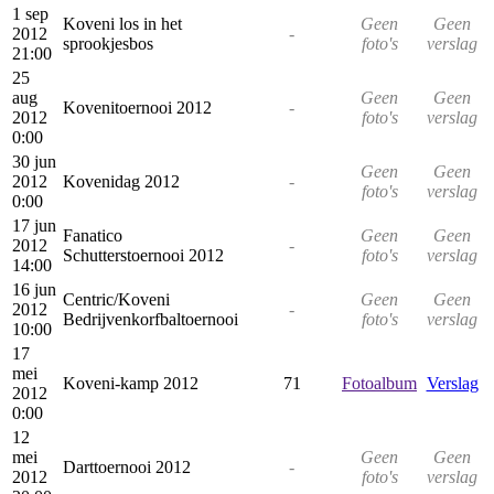
1 sep
Koveni los in het
Geen
Geen
2012
-
sprookjesbos
foto's
verslag
21:00
25
aug
Geen
Geen
Kovenitoernooi 2012
-
2012
foto's
verslag
0:00
30 jun
Geen
Geen
2012
Kovenidag 2012
-
foto's
verslag
0:00
17 jun
Fanatico
Geen
Geen
2012
-
Schutterstoernooi 2012
foto's
verslag
14:00
16 jun
Centric/Koveni
Geen
Geen
2012
-
Bedrijvenkorfbaltoernooi
foto's
verslag
10:00
17
mei
Koveni-kamp 2012
71
Fotoalbum
Verslag
2012
0:00
12
mei
Geen
Geen
Darttoernooi 2012
-
2012
foto's
verslag