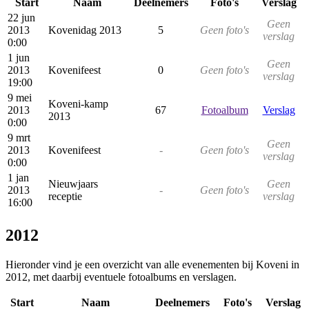
Start
Naam
Deelnemers
Foto's
Verslag
22 jun
Geen
2013
Kovenidag 2013
5
Geen foto's
verslag
0:00
1 jun
Geen
2013
Kovenifeest
0
Geen foto's
verslag
19:00
9 mei
Koveni-kamp
2013
67
Fotoalbum
Verslag
2013
0:00
9 mrt
Geen
2013
Kovenifeest
-
Geen foto's
verslag
0:00
1 jan
Nieuwjaars
Geen
2013
-
Geen foto's
receptie
verslag
16:00
2012
Hieronder vind je een overzicht van alle evenementen bij Koveni in
2012, met daarbij eventuele fotoalbums en verslagen.
Start
Naam
Deelnemers
Foto's
Verslag