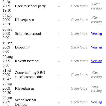
3 okt
Geen
2009
Back to school party
-
Geen foto's
verslag
19:30
25 sep
Geen
2009
Klaverjassen
-
Geen foto's
verslag
20:30
20 sep
2009
Schutterstoernooi
-
Geen foto's
Verslag
0:00
19 sep
2009
Dropping
-
Geen foto's
Verslag
0:00
29 aug
2009
Koveni toernooi
-
Geen foto's
Verslag
0:30
31 jul
Zomertraining BBQ
Geen
2009
-
Geen foto's
en schotcompetitie
verslag
13:42
26 jun
Geen
2009
Klaverjassen
-
Geen foto's
verslag
20:30
20 jun
Schoolkorfbal
2009
-
Geen foto's
Verslag
toernooi