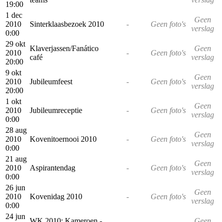
19:00
1 dec
Geen
2010
Sinterklaasbezoek 2010
-
Geen foto's
verslag
0:00
29 okt
Klaverjassen/Fanático
Geen
2010
-
Geen foto's
café
verslag
20:00
9 okt
Geen
2010
Jubileumfeest
-
Geen foto's
verslag
20:00
1 okt
Geen
2010
Jubileumreceptie
-
Geen foto's
verslag
0:00
28 aug
Geen
2010
Kovenitoernooi 2010
-
Geen foto's
verslag
0:00
21 aug
Geen
2010
Aspirantendag
-
Geen foto's
verslag
0:00
26 jun
Geen
2010
Kovenidag 2010
-
Geen foto's
verslag
0:00
24 jun
WK 2010: Kameroen -
Geen