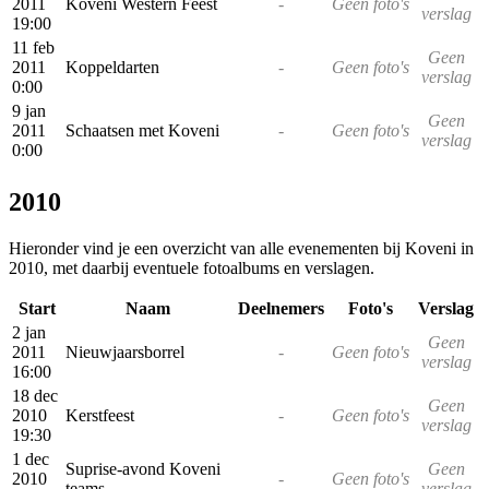
2011
Koveni Western Feest
-
Geen foto's
verslag
19:00
11 feb
Geen
2011
Koppeldarten
-
Geen foto's
verslag
0:00
9 jan
Geen
2011
Schaatsen met Koveni
-
Geen foto's
verslag
0:00
2010
Hieronder vind je een overzicht van alle evenementen bij Koveni in
2010, met daarbij eventuele fotoalbums en verslagen.
Start
Naam
Deelnemers
Foto's
Verslag
2 jan
Geen
2011
Nieuwjaarsborrel
-
Geen foto's
verslag
16:00
18 dec
Geen
2010
Kerstfeest
-
Geen foto's
verslag
19:30
1 dec
Suprise-avond Koveni
Geen
2010
-
Geen foto's
teams
verslag