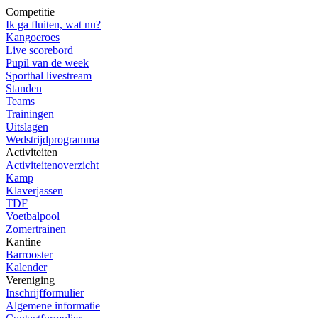
Competitie
Ik ga fluiten, wat nu?
Kangoeroes
Live scorebord
Pupil van de week
Sporthal livestream
Standen
Teams
Trainingen
Uitslagen
Wedstrijdprogramma
Activiteiten
Activiteitenoverzicht
Kamp
Klaverjassen
TDF
Voetbalpool
Zomertrainen
Kantine
Barrooster
Kalender
Vereniging
Inschrijfformulier
Algemene informatie