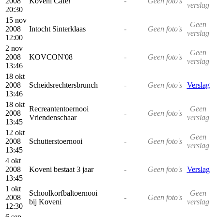
2008
Koveni Café!
-
Geen foto's
verslag
20:30
15 nov
Geen
2008
Intocht Sinterklaas
-
Geen foto's
verslag
12:00
2 nov
Geen
2008
KOVCON'08
-
Geen foto's
verslag
13:46
18 okt
2008
Scheidsrechtersbrunch
-
Geen foto's
Verslag
13:46
18 okt
Recreantentoernooi
Geen
2008
-
Geen foto's
Vriendenschaar
verslag
13:45
12 okt
Geen
2008
Schutterstoernooi
-
Geen foto's
verslag
13:45
4 okt
2008
Koveni bestaat 3 jaar
-
Geen foto's
Verslag
13:45
1 okt
Schoolkorfbaltoernooi
Geen
2008
-
Geen foto's
bij Koveni
verslag
12:30
6 sep