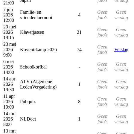
Japan
foto's
verslag
21:00
7 jun
Familie- en
Geen
Geen
2026
4
vriendentoernooi
foto's
verslag
12:00
29 mei
Geen
Geen
2026
Klaverjassen
21
foto's
verslag
19:15
23 mei
Geen
2026
Koveni-kamp 2026
74
Verslag
foto's
9:00
6 mei
Geen
Geen
2026
Schoolkorfbal
-
foto's
verslag
14:00
14 apr
ALV (Algemene
Geen
Geen
2026
1
LedenVergadering)
foto's
verslag
19:30
11 apr
Geen
Geen
2026
Pubquiz
8
foto's
verslag
19:00
14 mrt
Geen
Geen
2026
NLDoet
1
foto's
verslag
8:00
13 mrt
Geen
Geen