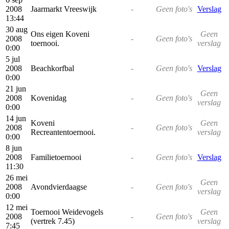
2008
Jaarmarkt Vreeswijk
-
Geen foto's
Verslag
13:44
30 aug
Ons eigen Koveni
Geen
2008
-
Geen foto's
toernooi.
verslag
0:00
5 jul
2008
Beachkorfbal
-
Geen foto's
Verslag
0:00
21 jun
Geen
2008
Kovenidag
-
Geen foto's
verslag
0:00
14 jun
Koveni
Geen
2008
-
Geen foto's
Recreantentoernooi.
verslag
0:00
8 jun
2008
Familietoernooi
-
Geen foto's
Verslag
11:30
26 mei
Geen
2008
Avondvierdaagse
-
Geen foto's
verslag
0:00
12 mei
Toernooi Weidevogels
Geen
2008
-
Geen foto's
(vertrek 7.45)
verslag
7:45