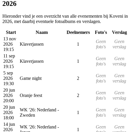
2026
Hieronder vind je een overzicht van alle evenementen bij Koveni in
2026, met daarbij eventuele fotoalbums en verslagen.
Start
Naam
Deelnemers
Foto's
Verslag
13 nov
Geen
Geen
2026
Klaverjassen
1
foto's
verslag
19:15
11 sep
Geen
Geen
2026
Klaverjassen
1
foto's
verslag
19:15
5 sep
Geen
Geen
2026
Game night
2
foto's
verslag
19:30
20 jun
Geen
Geen
2026
Oranje feest
2
foto's
verslag
20:00
20 jun
WK '26: Nederland -
Geen
Geen
2026
1
Zweden
foto's
verslag
18:00
14 jun
WK '26: Nederland -
Geen
Geen
2026
1