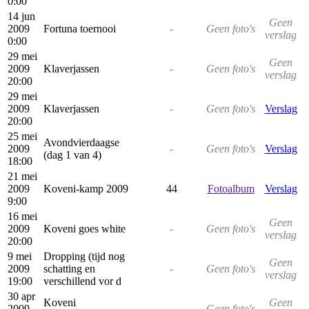
0:00
14 jun
Geen
2009
Fortuna toernooi
-
Geen foto's
verslag
0:00
29 mei
Geen
2009
Klaverjassen
-
Geen foto's
verslag
20:00
29 mei
2009
Klaverjassen
-
Geen foto's
Verslag
20:00
25 mei
Avondvierdaagse
2009
-
Geen foto's
Verslag
(dag 1 van 4)
18:00
21 mei
2009
Koveni-kamp 2009
44
Fotoalbum
Verslag
9:00
16 mei
Geen
2009
Koveni goes white
-
Geen foto's
verslag
20:00
9 mei
Dropping (tijd nog
Geen
2009
schatting en
-
Geen foto's
verslag
19:00
verschillend vor d
30 apr
Koveni
Geen
2009
-
Geen foto's