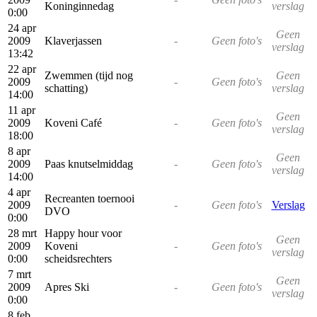
Koninginnedag
verslag
0:00
24 apr
Geen
2009
Klaverjassen
-
Geen foto's
verslag
13:42
22 apr
Zwemmen (tijd nog
Geen
2009
-
Geen foto's
schatting)
verslag
14:00
11 apr
Geen
2009
Koveni Café
-
Geen foto's
verslag
18:00
8 apr
Geen
2009
Paas knutselmiddag
-
Geen foto's
verslag
14:00
4 apr
Recreanten toernooi
2009
-
Geen foto's
Verslag
DVO
0:00
28 mrt
Happy hour voor
Geen
2009
Koveni
-
Geen foto's
verslag
0:00
scheidsrechters
7 mrt
Geen
2009
Apres Ski
-
Geen foto's
verslag
0:00
8 feb