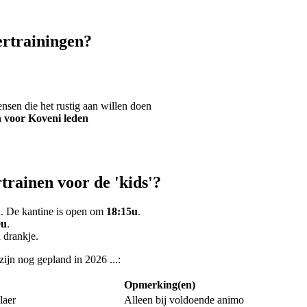
ertrainingen?
nsen die het rustig aan willen doen
n voor Koveni leden
trainen voor de 'kids'?
d. De kantine is open om
18:15u
.
0u
.
 drankje.
ijn nog gepland in 2026 ...:
Opmerking(en)
laer
Alleen bij voldoende animo