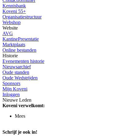
Contactformulier
Kennisbank
Koveni 55+
Organisatiestructuur
Webshop
Website
AVG
KantinePresentatie
Marktplaats
Online bestanden
Historie
Evenementen historie
Nieuwsarchief
Oude standen
Oude Wedstrijden
Sponsors
Mijn Koveni
Inloggen
Nieuwe Leden
Koveni verwelkomt:
Mees
Schrijf je ook in!