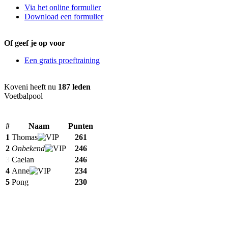
Via het online formulier
Download een formulier
Of geef je op voor
Een gratis proeftraining
Koveni heeft nu
187 leden
Voetbalpool
#
Naam
Punten
1
Thomas
261
2
Onbekend
246
3
Caelan
246
4
Anne
234
5
Pong
230