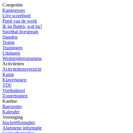
Competitie
Kangoeroes
Live scorebord
Pupil van de week
Ik ga fluiten, wat nu?
Sporthal livestream
Standen
Teams
Trainingen
Uitslagen
Wedstrijdprogramma
Activiteiten
Activiteitenoverzicht
Kamp
Klaverjassen
TDF
Voetbalpool
Zomertrainen
Kantine
Barrooster
Kalender
Vereniging
Inschrijfformulier
Algemene informatie