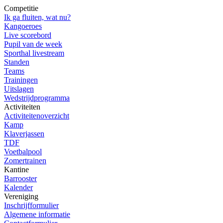
Competitie
Ik ga fluiten, wat nu?
Kangoeroes
Live scorebord
Pupil van de week
Sporthal livestream
Standen
Teams
Trainingen
Uitslagen
Wedstrijdprogramma
Activiteiten
Activiteitenoverzicht
Kamp
Klaverjassen
TDF
Voetbalpool
Zomertrainen
Kantine
Barrooster
Kalender
Vereniging
Inschrijfformulier
Algemene informatie