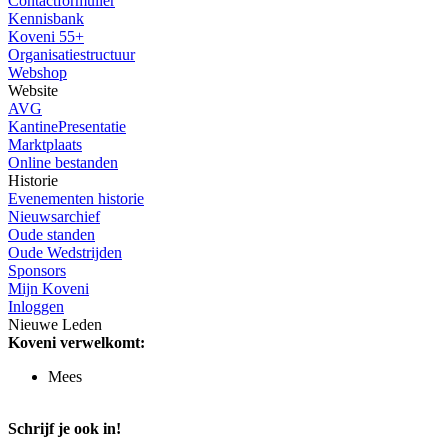
Contactformulier
Kennisbank
Koveni 55+
Organisatiestructuur
Webshop
Website
AVG
KantinePresentatie
Marktplaats
Online bestanden
Historie
Evenementen historie
Nieuwsarchief
Oude standen
Oude Wedstrijden
Sponsors
Mijn Koveni
Inloggen
Nieuwe Leden
Koveni verwelkomt:
Mees
Schrijf je ook in!