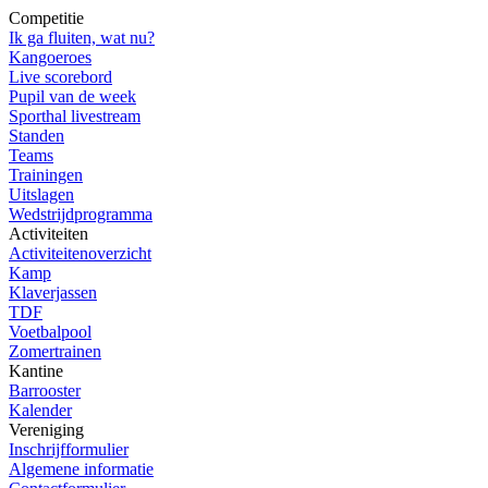
Competitie
Ik ga fluiten, wat nu?
Kangoeroes
Live scorebord
Pupil van de week
Sporthal livestream
Standen
Teams
Trainingen
Uitslagen
Wedstrijdprogramma
Activiteiten
Activiteitenoverzicht
Kamp
Klaverjassen
TDF
Voetbalpool
Zomertrainen
Kantine
Barrooster
Kalender
Vereniging
Inschrijfformulier
Algemene informatie