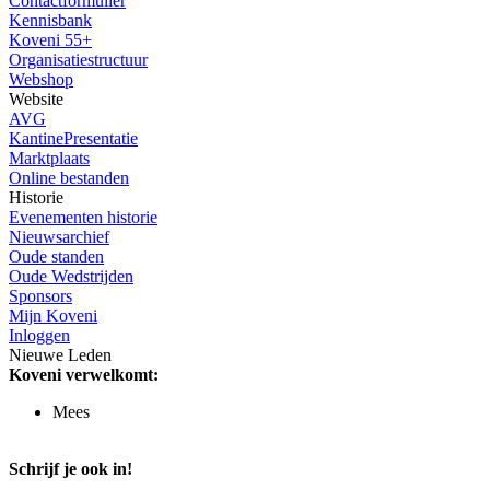
Contactformulier
Kennisbank
Koveni 55+
Organisatiestructuur
Webshop
Website
AVG
KantinePresentatie
Marktplaats
Online bestanden
Historie
Evenementen historie
Nieuwsarchief
Oude standen
Oude Wedstrijden
Sponsors
Mijn Koveni
Inloggen
Nieuwe Leden
Koveni verwelkomt:
Mees
Schrijf je ook in!