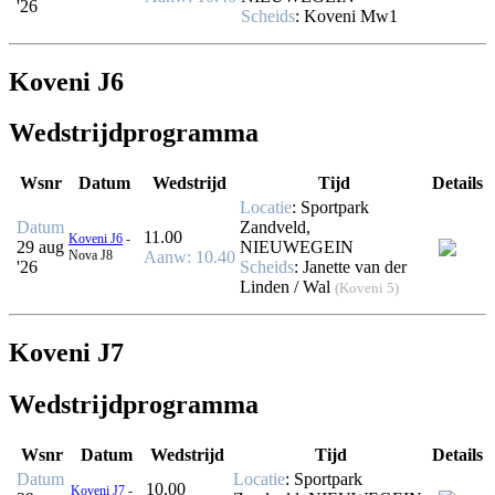
'26
Scheids
:
Koveni Mw1
Koveni J6
Wedstrijdprogramma
Wsnr
Datum
Wedstrijd
Tijd
Details
Locatie
: Sportpark
Datum
Zandveld,
11.00
Koveni J6
-
29 aug
NIEUWEGEIN
Nova J8
Aanw
: 10.40
'26
Scheids
:
Janette van der
Linden / Wal
(Koveni 5)
Koveni J7
Wedstrijdprogramma
Wsnr
Datum
Wedstrijd
Tijd
Details
Datum
Locatie
: Sportpark
10.00
Koveni J7
-