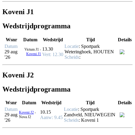
Koveni J1
Wedstrijdprogramma
Wsnr
Datum
Wedstrijd
Tijd
Details
Datum
Locatie
: Sportpark
13.30
Victum J1 -
29 aug
Weteringhoek, HOUTEN
Koveni J1
Vert
: 12.30
'26
Scheids
:
Koveni J2
Wedstrijdprogramma
Wsnr
Datum
Wedstrijd
Tijd
Details
Datum
Locatie
: Sportpark
10.15
Koveni J2
-
29 aug
Zandveld, NIEUWEGEIN
Nova J2
Aanw
: 9.45
'26
Scheids
:
Koveni 1