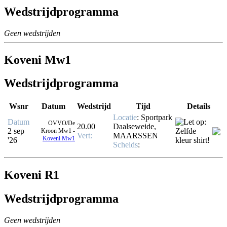
Wedstrijdprogramma
Geen wedstrijden
Koveni Mw1
Wedstrijdprogramma
Wsnr
Datum
Wedstrijd
Tijd
Details
Locatie
: Sportpark
Datum
OVVO/De
20.00
Daalseweide,
2 sep
Kroon Mw1 -
Vert
:
MAARSSEN
Koveni Mw1
'26
Scheids
:
Koveni R1
Wedstrijdprogramma
Geen wedstrijden