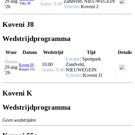
29 aug
Zandveld, NIEUWEGEIN
Viko J8
Aanw
: 9.40
'26
Scheids
:
Koveni 2
Koveni J8
Wedstrijdprogramma
Wsnr
Datum
Wedstrijd
Tijd
Details
Locatie
: Sportpark
Datum
10.00
Zandveld,
Koveni J8
-
29 aug
Huizen J11
Aanw
: 9.40
NIEUWEGEIN
'26
Scheids
:
Koveni J1
Koveni K
Wedstrijdprogramma
Geen wedstrijden