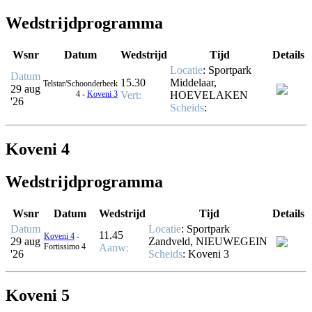
Wedstrijdprogramma
Wsnr
Datum
Wedstrijd
Tijd
Details
Locatie
: Sportpark
Datum
15.30
Middelaar,
Telstar/Schoonderbeek
29 aug
4 -
Koveni 3
Vert
:
HOEVELAKEN
'26
Scheids
:
Koveni 4
Wedstrijdprogramma
Wsnr
Datum
Wedstrijd
Tijd
Details
Datum
Locatie
: Sportpark
11.45
Koveni 4
-
29 aug
Zandveld, NIEUWEGEIN
Fortissimo 4
Aanw
:
'26
Scheids
:
Koveni 3
Koveni 5