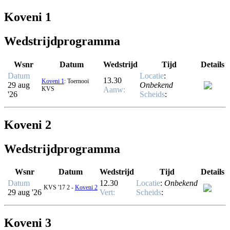
Koveni 1
Wedstrijdprogramma
Wsnr
Datum
Wedstrijd
Tijd
Details
Datum
Locatie
:
13.30
Koveni 1
: Toernooi
29 aug
Onbekend
KVS
Aanw
:
'26
Scheids
:
Koveni 2
Wedstrijdprogramma
Wsnr
Datum
Wedstrijd
Tijd
Details
Datum
12.30
Locatie
:
Onbekend
KVS '17 2 -
Koveni 2
29 aug '26
Vert
:
Scheids
:
Koveni 3