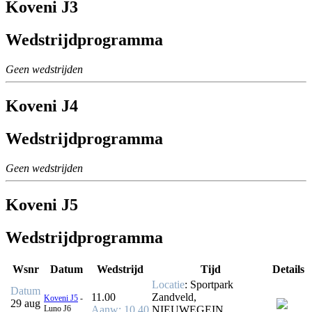
Koveni J3
Wedstrijdprogramma
Geen wedstrijden
Koveni J4
Wedstrijdprogramma
Geen wedstrijden
Koveni J5
Wedstrijdprogramma
Wsnr
Datum
Wedstrijd
Tijd
Details
Locatie
: Sportpark
Datum
11.00
Zandveld,
Koveni J5
-
29 aug
Luno J6
Aanw
: 10.40
NIEUWEGEIN