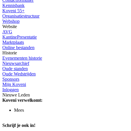
Contactformulier
Kennisbank
Koveni 55+
Organisatiestructuur
Webshop
Website
AVG
KantinePresentatie
Marktplaats
Online bestanden
Historie
Evenementen historie
Nieuwsarchief
Oude standen
Oude Wedstrijden
Sponsors
Mijn Koveni
Inloggen
Nieuwe Leden
Koveni verwelkomt:
Mees
Schrijf je ook in!