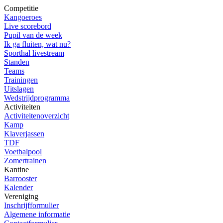
Competitie
Kangoeroes
Live scorebord
Pupil van de week
Ik ga fluiten, wat nu?
Sporthal livestream
Standen
Teams
Trainingen
Uitslagen
Wedstrijdprogramma
Activiteiten
Activiteitenoverzicht
Kamp
Klaverjassen
TDF
Voetbalpool
Zomertrainen
Kantine
Barrooster
Kalender
Vereniging
Inschrijfformulier
Algemene informatie