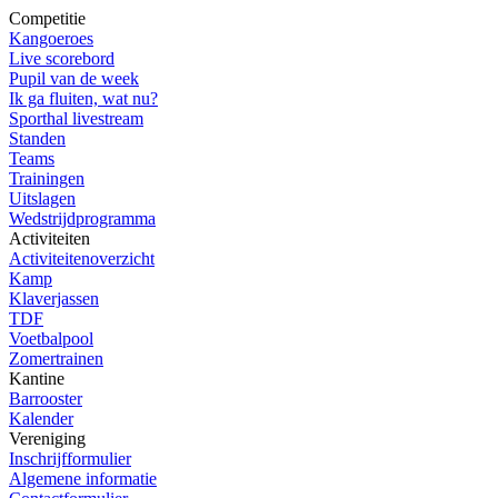
Competitie
Kangoeroes
Live scorebord
Pupil van de week
Ik ga fluiten, wat nu?
Sporthal livestream
Standen
Teams
Trainingen
Uitslagen
Wedstrijdprogramma
Activiteiten
Activiteitenoverzicht
Kamp
Klaverjassen
TDF
Voetbalpool
Zomertrainen
Kantine
Barrooster
Kalender
Vereniging
Inschrijfformulier
Algemene informatie