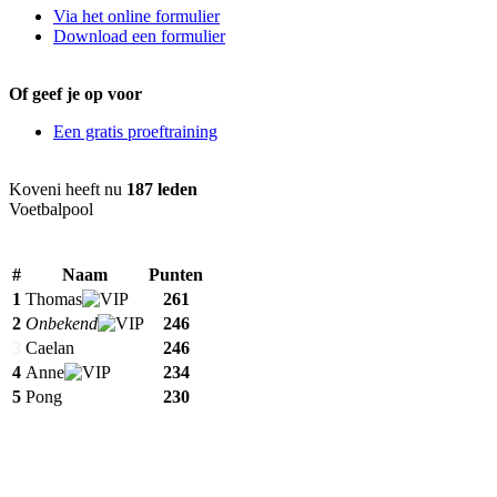
Via het online formulier
Download een formulier
Of geef je op voor
Een gratis proeftraining
Koveni heeft nu
187 leden
Voetbalpool
#
Naam
Punten
1
Thomas
261
2
Onbekend
246
3
Caelan
246
4
Anne
234
5
Pong
230