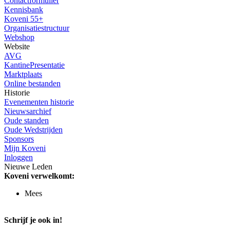
Contactformulier
Kennisbank
Koveni 55+
Organisatiestructuur
Webshop
Website
AVG
KantinePresentatie
Marktplaats
Online bestanden
Historie
Evenementen historie
Nieuwsarchief
Oude standen
Oude Wedstrijden
Sponsors
Mijn Koveni
Inloggen
Nieuwe Leden
Koveni verwelkomt:
Mees
Schrijf je ook in!