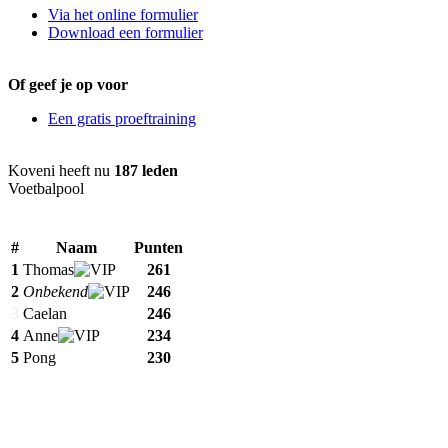
Via het online formulier
Download een formulier
Of geef je op voor
Een gratis proeftraining
Koveni heeft nu
187 leden
Voetbalpool
#
Naam
Punten
1
Thomas
261
2
Onbekend
246
3
Caelan
246
4
Anne
234
5
Pong
230