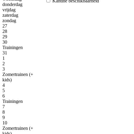
Kantine beschikbaarheid
donderdag
vrijdag
zaterdag
zondag
27
28
29
30
Trainingen
31
1
2
3
Zomertrainen (+
kids)
4
5
6
Trainingen
7
8
9
10
Zomertrainen (+
kids)