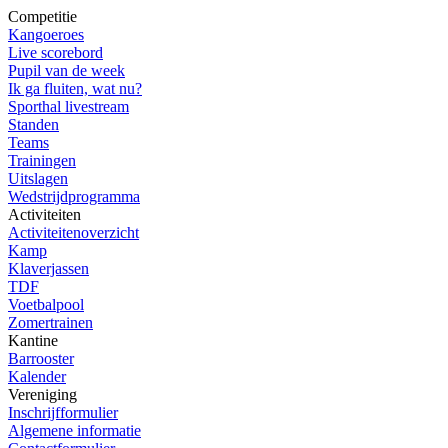
Competitie
Kangoeroes
Live scorebord
Pupil van de week
Ik ga fluiten, wat nu?
Sporthal livestream
Standen
Teams
Trainingen
Uitslagen
Wedstrijdprogramma
Activiteiten
Activiteitenoverzicht
Kamp
Klaverjassen
TDF
Voetbalpool
Zomertrainen
Kantine
Barrooster
Kalender
Vereniging
Inschrijfformulier
Algemene informatie