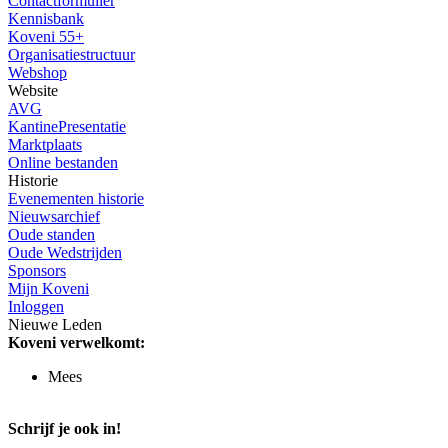
Contactformulier
Kennisbank
Koveni 55+
Organisatiestructuur
Webshop
Website
AVG
KantinePresentatie
Marktplaats
Online bestanden
Historie
Evenementen historie
Nieuwsarchief
Oude standen
Oude Wedstrijden
Sponsors
Mijn Koveni
Inloggen
Nieuwe Leden
Koveni verwelkomt:
Mees
Schrijf je ook in!