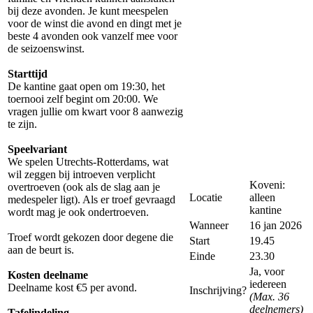
bij deze avonden. Je kunt meespelen
voor de winst die avond en dingt met je
beste 4 avonden ook vanzelf mee voor
de seizoenswinst.
Starttijd
De kantine gaat open om 19:30, het
toernooi zelf begint om 20:00. We
vragen jullie om kwart voor 8 aanwezig
te zijn.
Speelvariant
We spelen Utrechts-Rotterdams, wat
wil zeggen bij introeven verplicht
Koveni:
overtroeven (ook als de slag aan je
Locatie
alleen
medespeler ligt). Als er troef gevraagd
kantine
wordt mag je ook ondertroeven.
Wanneer
16 jan 2026
Troef wordt gekozen door degene die
Start
19.45
aan de beurt is.
Einde
23.30
Ja, voor
Kosten deelname
iedereen
Deelname kost €5 per avond.
Inschrijving?
(Max. 36
deelnemers)
Tafelindeling