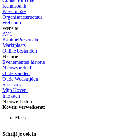
Contactformulier
Kennisbank
Koveni 55+
Organisatiestructuur
Webshop
Website
AVG
KantinePresentatie
Marktplaats
Online bestanden
Historie
Evenementen historie
Nieuwsarchief
Oude standen
Oude Wedstrijden
Sponsors
Mijn Koveni
Inloggen
Nieuwe Leden
Koveni verwelkomt:
Mees
Schrijf je ook in!