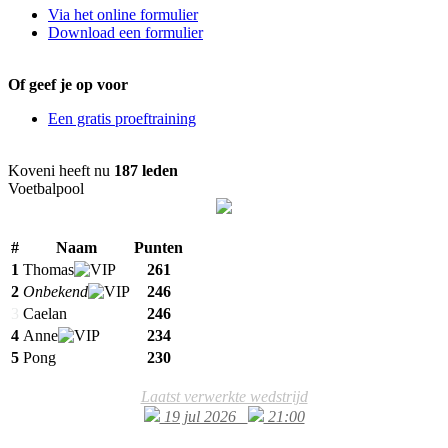
Via het online formulier
Download een formulier
Of geef je op voor
Een gratis proeftraining
Koveni heeft nu
187 leden
Voetbalpool
#
Naam
Punten
1
Thomas
261
2
Onbekend
246
3
Caelan
246
4
Anne
234
5
Pong
230
Laatst verwerkte wedstrijd
19 jul 2026
21:00