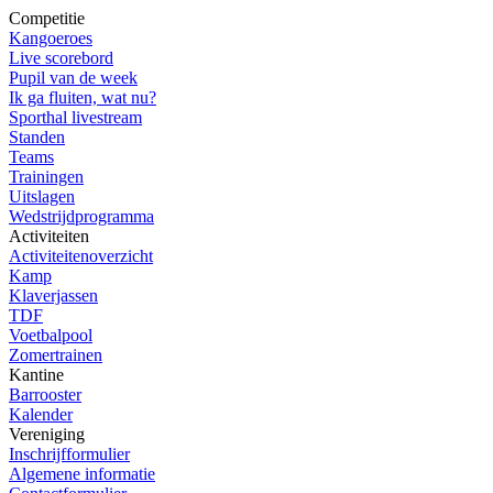
Competitie
Kangoeroes
Live scorebord
Pupil van de week
Ik ga fluiten, wat nu?
Sporthal livestream
Standen
Teams
Trainingen
Uitslagen
Wedstrijdprogramma
Activiteiten
Activiteitenoverzicht
Kamp
Klaverjassen
TDF
Voetbalpool
Zomertrainen
Kantine
Barrooster
Kalender
Vereniging
Inschrijfformulier
Algemene informatie