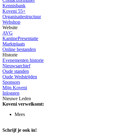
Contactformulier
Kennisbank
Koveni 55+
Organisatiestructuur
Webshop
Website
AVG
KantinePresentatie
Marktplaats
Online bestanden
Historie
Evenementen historie
Nieuwsarchief
Oude standen
Oude Wedstrijden
Sponsors
Mijn Koveni
Inloggen
Nieuwe Leden
Koveni verwelkomt:
Mees
Schrijf je ook in!