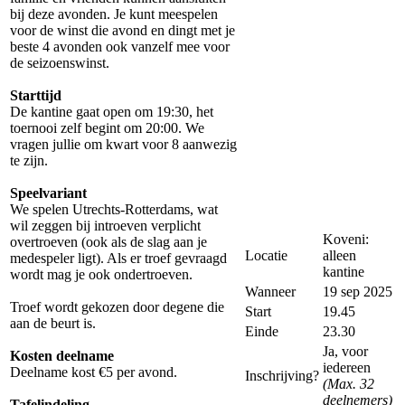
bij deze avonden. Je kunt meespelen
voor de winst die avond en dingt met je
beste 4 avonden ook vanzelf mee voor
de seizoenswinst.
Starttijd
De kantine gaat open om 19:30, het
toernooi zelf begint om 20:00. We
vragen jullie om kwart voor 8 aanwezig
te zijn.
Speelvariant
We spelen Utrechts-Rotterdams, wat
wil zeggen bij introeven verplicht
Koveni:
overtroeven (ook als de slag aan je
Locatie
alleen
medespeler ligt). Als er troef gevraagd
kantine
wordt mag je ook ondertroeven.
Wanneer
19 sep 2025
Troef wordt gekozen door degene die
Start
19.45
aan de beurt is.
Einde
23.30
Ja, voor
Kosten deelname
iedereen
Deelname kost €5 per avond.
Inschrijving?
(Max. 32
deelnemers)
Tafelindeling