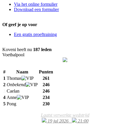
Via het online formulier
Download een formulier
Of geef je op voor
Een gratis proeftraining
Koveni heeft nu
187 leden
Voetbalpool
#
Naam
Punten
1
Thomas
261
2
Onbekend
246
3
Caelan
246
4
Anne
234
5
Pong
230
Laatst verwerkte wedstrijd
19 jul 2026
21:00