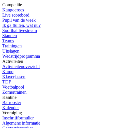
Competitie
Kangoeroes
Live scorebord
Pupil van de week
Ik ga fluiten, wat nu?
Sporthal livestream
Standen
Teams
Trainingen
Uitslagen
Wedstrijdprogramma
Activiteiten
Activiteitenoverzicht
Kamp
Klaverjassen
TDF
Voetbalpool
Zomertrainen
Kantine
Barrooster
Kalender
Vereniging
Inschrijfformulier
Algemene informatie