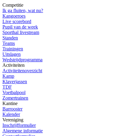
Competitie
Ik ga fluiten, wat nu?
Kangoeroes
Live scorebord
Pupil van de week
Sporthal livestream
Standen
Teams
Trainingen
Uitslagen
Wedstrijdprogramma
Activiteiten
Activiteitenoverzicht
Kamp
Klaverjassen
TDF
Voetbalpool
Zomertrainen
Kantine
Barrooster
Kalender
Vereniging
Inschrijfformulier
Algemene informatie