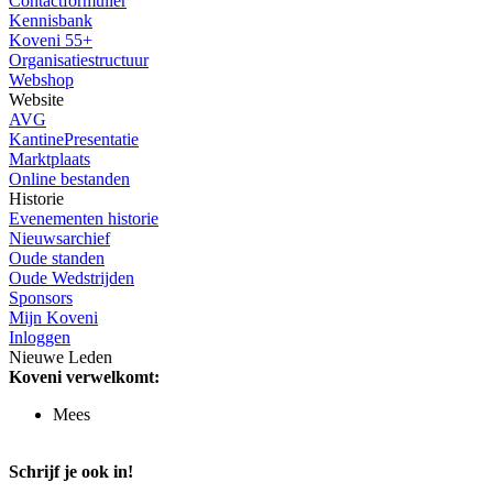
Contactformulier
Kennisbank
Koveni 55+
Organisatiestructuur
Webshop
Website
AVG
KantinePresentatie
Marktplaats
Online bestanden
Historie
Evenementen historie
Nieuwsarchief
Oude standen
Oude Wedstrijden
Sponsors
Mijn Koveni
Inloggen
Nieuwe Leden
Koveni verwelkomt:
Mees
Schrijf je ook in!