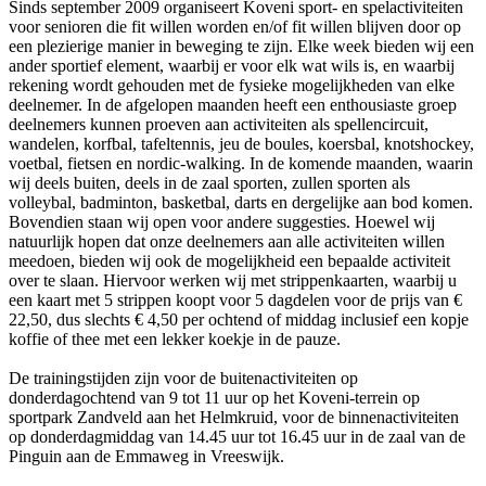
Sinds september 2009 organiseert Koveni sport- en spelactiviteiten
voor senioren die fit willen worden en/of fit willen blijven door op
een plezierige manier in beweging te zijn. Elke week bieden wij een
ander sportief element, waarbij er voor elk wat wils is, en waarbij
rekening wordt gehouden met de fysieke mogelijkheden van elke
deelnemer. In de afgelopen maanden heeft een enthousiaste groep
deelnemers kunnen proeven aan activiteiten als spellencircuit,
wandelen, korfbal, tafeltennis, jeu de boules, koersbal, knotshockey,
voetbal, fietsen en nordic-walking. In de komende maanden, waarin
wij deels buiten, deels in de zaal sporten, zullen sporten als
volleybal, badminton, basketbal, darts en dergelijke aan bod komen.
Bovendien staan wij open voor andere suggesties. Hoewel wij
natuurlijk hopen dat onze deelnemers aan alle activiteiten willen
meedoen, bieden wij ook de mogelijkheid een bepaalde activiteit
over te slaan. Hiervoor werken wij met strippenkaarten, waarbij u
een kaart met 5 strippen koopt voor 5 dagdelen voor de prijs van €
22,50, dus slechts € 4,50 per ochtend of middag inclusief een kopje
koffie of thee met een lekker koekje in de pauze.
De trainingstijden zijn voor de buitenactiviteiten op
donderdagochtend van 9 tot 11 uur op het Koveni-terrein op
sportpark Zandveld aan het Helmkruid, voor de binnenactiviteiten
op donderdagmiddag van 14.45 uur tot 16.45 uur in de zaal van de
Pinguin aan de Emmaweg in Vreeswijk.