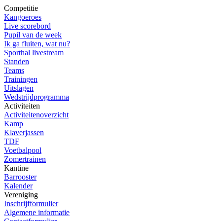
Competitie
Kangoeroes
Live scorebord
Pupil van de week
Ik ga fluiten, wat nu?
Sporthal livestream
Standen
Teams
Trainingen
Uitslagen
Wedstrijdprogramma
Activiteiten
Activiteitenoverzicht
Kamp
Klaverjassen
TDF
Voetbalpool
Zomertrainen
Kantine
Barrooster
Kalender
Vereniging
Inschrijfformulier
Algemene informatie