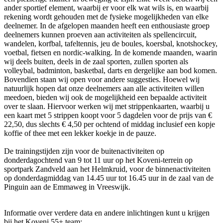
ander sportief element, waarbij er voor elk wat wils is, en waarbij
rekening wordt gehouden met de fysieke mogelijkheden van elke
deelnemer. In de afgelopen maanden heeft een enthousiaste groep
deelnemers kunnen proeven aan activiteiten als spellencircuit,
wandelen, korfbal, tafeltennis, jeu de boules, koersbal, knotshockey,
voetbal, fietsen en nordic-walking. In de komende maanden, waarin
wij deels buiten, deels in de zaal sporten, zullen sporten als
volleybal, badminton, basketbal, darts en dergelijke aan bod komen.
Bovendien staan wij open voor andere suggesties. Hoewel wij
natuurlijk hopen dat onze deelnemers aan alle activiteiten willen
meedoen, bieden wij ook de mogelijkheid een bepaalde activiteit
over te slaan. Hiervoor werken wij met strippenkaarten, waarbij u
een kaart met 5 strippen koopt voor 5 dagdelen voor de prijs van €
22,50, dus slechts € 4,50 per ochtend of middag inclusief een kopje
koffie of thee met een lekker koekje in de pauze.
De trainingstijden zijn voor de buitenactiviteiten op
donderdagochtend van 9 tot 11 uur op het Koveni-terrein op
sportpark Zandveld aan het Helmkruid, voor de binnenactiviteiten
op donderdagmiddag van 14.45 uur tot 16.45 uur in de zaal van de
Pinguin aan de Emmaweg in Vreeswijk.
Informatie over verdere data en andere inlichtingen kunt u krijgen
bij het Koveni 55+ team: