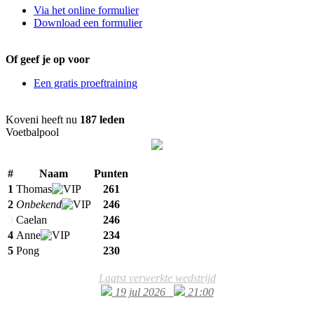
Via het online formulier
Download een formulier
Of geef je op voor
Een gratis proeftraining
Koveni heeft nu
187 leden
Voetbalpool
#
Naam
Punten
1
Thomas
261
2
Onbekend
246
3
Caelan
246
4
Anne
234
5
Pong
230
Laatst verwerkte wedstrijd
19 jul 2026
21:00