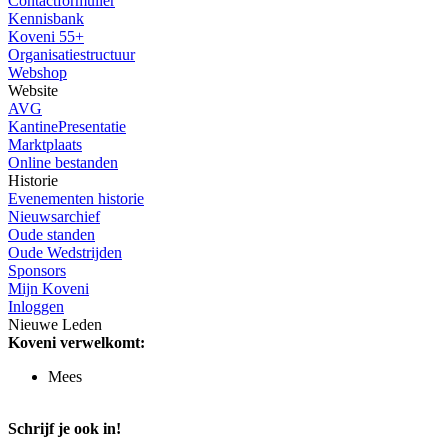
Contactformulier
Kennisbank
Koveni 55+
Organisatiestructuur
Webshop
Website
AVG
KantinePresentatie
Marktplaats
Online bestanden
Historie
Evenementen historie
Nieuwsarchief
Oude standen
Oude Wedstrijden
Sponsors
Mijn Koveni
Inloggen
Nieuwe Leden
Koveni verwelkomt:
Mees
Schrijf je ook in!